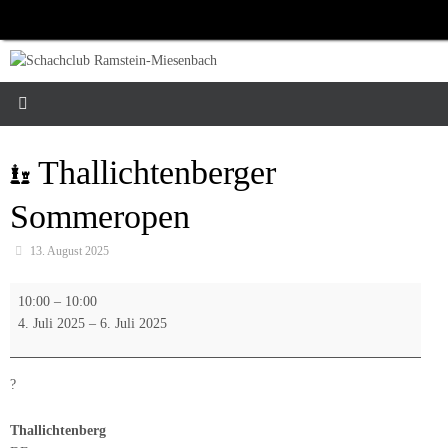
Zum
Inhalt
springen
Thallichtenberger
Sommeropen
13. August 2025
Thallichtenberger
10:00
–
10:00
Sommeropen
4. Juli 2025
–
6. Juli 2025
?
Thallichtenberg