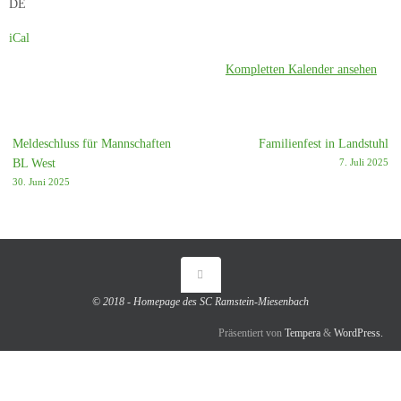
DE
iCal
Kompletten Kalender ansehen
Meldeschluss für Mannschaften
Familienfest in Landstuhl
BL West
7. Juli 2025
30. Juni 2025
© 2018 - Homepage des SC Ramstein-Miesenbach
Präsentiert von
Tempera
&
WordPress.