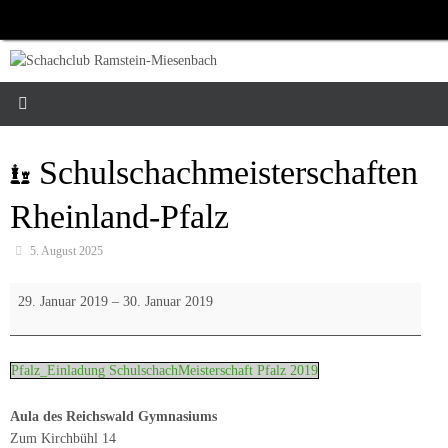
Zum
Inhalt
springen
Schulschachmeisterschaften
Rheinland-Pfalz
5. August 2025
Schulschachmeisterschaften
29. Januar 2019
–
30. Januar 2019
Rheinland-
Pfalz
Pfalz_Einladung SchulschachMeisterschaft Pfalz 2019
Aula des Reichswald Gymnasiums
Zum Kirchbühl 14