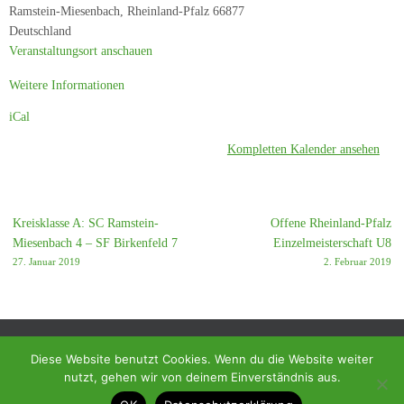
Ramstein-Miesenbach
,
Rheinland-Pfalz
66877
Deutschland
Veranstaltungsort anschauen
Weitere Informationen
iCal
Kompletten Kalender ansehen
Kreisklasse A: SC Ramstein-
Offene Rheinland-Pfalz
Miesenbach 4 – SF Birkenfeld 7
Einzelmeisterschaft U8
27. Januar 2019
2. Februar 2019
Diese Website benutzt Cookies. Wenn du die Website weiter
nutzt, gehen wir von deinem Einverständnis aus.
© 2018 - Homepage des SC Ramstein-Miesenbach