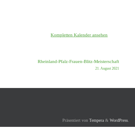
Kompletten Kalender ansehen
Rheinland-Pfalz-Frauen-Blitz-Meisterschaft
21. August 2021
Präsentiert von
Tempera
&
WordPress.