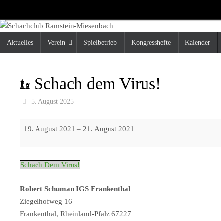
Zum
Inhalt
springen
Zum
Aktuelles
Verein
Spielbetrieb
Kongresshefte
Kalender
Inhalt
springen
Schach dem Virus!
5. August 2025
Schach
19. August 2021
–
21. August 2021
dem
Virus!
Schach Dem Virus!
Robert Schuman IGS Frankenthal
Ziegelhofweg 16
Frankenthal
,
Rheinland-Pfalz
67227