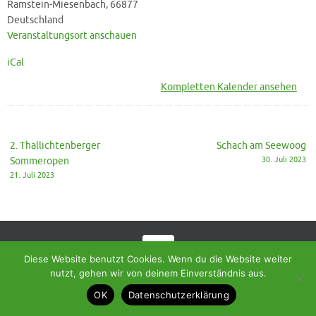
Ramstein-Miesenbach
,
66877
Deutschland
Veranstaltungsort anschauen
iCal
Kompletten Kalender ansehen
2. Thallichtenberger
Schach am Seewoog
Sommeropen
30. Juli 2023
21. Juli 2023
Diese Website benutzt Cookies. Wenn du die Website weiter
© 2018 - Homepage des SC Ramstein-Miesenbach
nutzt, gehen wir von deinem Einverständnis aus.
OK
Datenschutzerklärung
Präsentiert von
Tempera
&
WordPress.