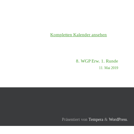
Kompletten Kalender ansehen
8. WGP Erw. 1. Runde
11. Mai 2019
Präsentiert von
Tempera
&
WordPress.