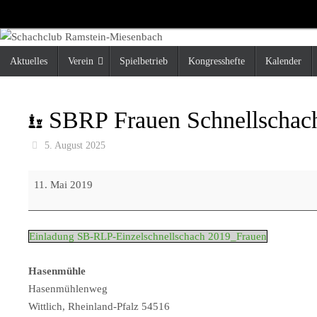
Zum
Inhalt
springen
Zum
Aktuelles
Verein
Spielbetrieb
Kongresshefte
Kalender
Inhalt
springen
SBRP Frauen Schnellschach
5. August 2025
SBRP
11. Mai 2019
Frauen
Schnellschach-
Meisterschaft
Einladung SB-RLP-Einzelschnellschach 2019_Frauen
Hasenmühle
Hasenmühlenweg
Wittlich
,
Rheinland-Pfalz
54516