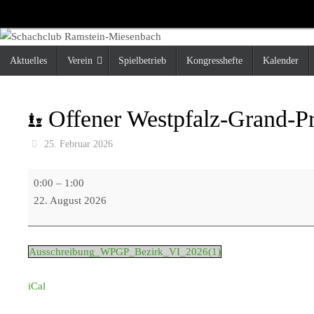
Zum
Inhalt
springen
Zum
Aktuelles
Verein
Spielbetrieb
Kongresshefte
Kalender
Inhalt
springen
Offener Westpfalz-Grand-Pr
25. Februar 2026
Offener
0:00
–
1:00
Westpfalz-
22. August 2026
Grand-
Prix
2026
Ausschreibung_WPGP_Bezirk_VI_2026(1)
in
Niedermohr
iCal