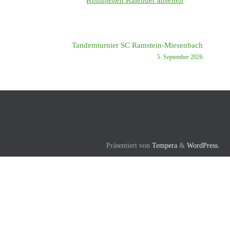
Tandemturnier SC Ramstein-Miesenbach
5. September 2026
Präsentiert von
Tempera
&
WordPress.