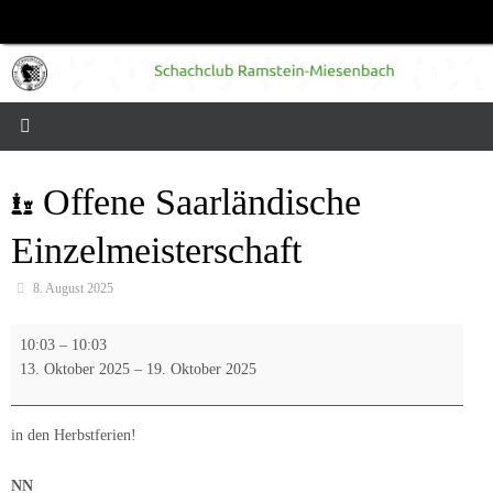
Zum
Inhalt
springen
Offene Saarländische
Einzelmeisterschaft
8. August 2025
Offene
10:03
–
10:03
Saarländische
13. Oktober 2025
–
19. Oktober 2025
Einzelmeisterschaft
in den Herbstferien!
NN