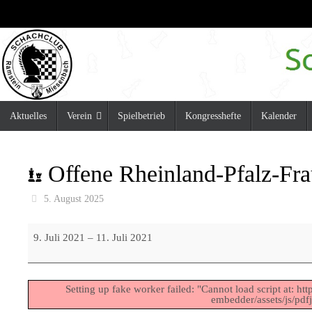
Zum
Inhalt
springen
Zum
Aktuelles
Verein
Spielbetrieb
Kongresshefte
Kalender
Inhalt
springen
Offene Rheinland-Pfalz-Fra
5. August 2025
Offene
9. Juli 2021
–
11. Juli 2021
Rheinland-
Pfalz-
Frauen-
Setting up fake worker failed: "Cannot load script at: h
embedder/assets/js/pdfj
Einzelmeisterschaft