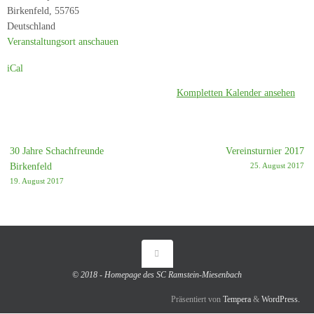
Birkenfeld
,
55765
Deutschland
Veranstaltungsort anschauen
iCal
Kompletten Kalender ansehen
30 Jahre Schachfreunde
Vereinsturnier 2017
Birkenfeld
25. August 2017
19. August 2017
© 2018 - Homepage des SC Ramstein-Miesenbach
Präsentiert von
Tempera
&
WordPress.