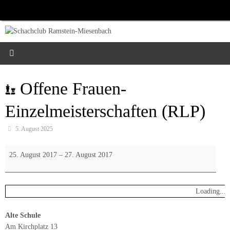
Zum
Inhalt
springen
Offene Frauen-
Einzelmeisterschaften (RLP)
5. August 2025
Offene
25. August 2017
–
27. August 2017
Frauen-
Einzelmeisterschaften
(RLP)
Loading...
Alte Schule
Am Kirchplatz 13