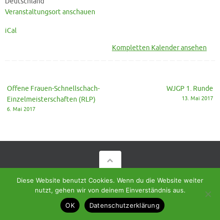
Deutschland
Veranstaltungsort anschauen
iCal
Kompletten Kalender ansehen
Offene Frauen-Schnellschach-
WJGP 1. Runde
Einzelmeisterschaften (RLP)
13. Mai 2017
6. Mai 2017
© 2018 - Homepage des SC Ramstein-Miesenbach
Diese Website benutzt Cookies. Wenn du die Website weiter
nutzt, gehen wir von deinem Einverständnis aus.
Präsentiert von
Tempera
&
WordPress.
OK
Datenschutzerklärung