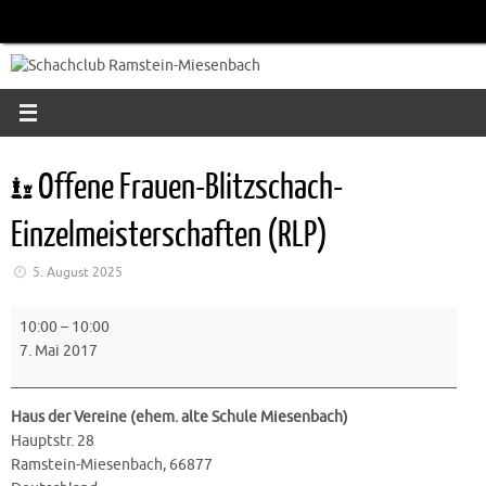
Zum
Inhalt
springen
Offene Frauen-Blitzschach-
Einzelmeisterschaften (RLP)
5. August 2025
Offene
10:00
–
10:00
Frauen-
7. Mai 2017
Blitzschach-
Einzelmeisterschaften
(RLP)
Haus der Vereine (ehem. alte Schule Miesenbach)
Hauptstr. 28
Ramstein-Miesenbach
,
66877