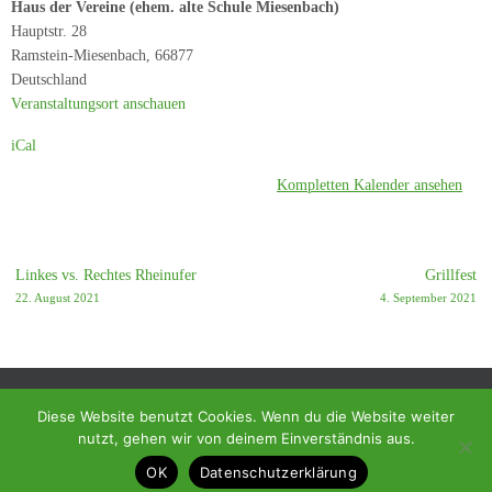
Haus der Vereine (ehem. alte Schule Miesenbach)
Hauptstr. 28
Ramstein-Miesenbach
,
66877
Deutschland
Veranstaltungsort anschauen
iCal
Kompletten Kalender ansehen
Linkes vs. Rechtes Rheinufer
Grillfest
22. August 2021
4. September 2021
Diese Website benutzt Cookies. Wenn du die Website weiter
nutzt, gehen wir von deinem Einverständnis aus.
© 2018 - Homepage des SC Ramstein-Miesenbach
OK
Datenschutzerklärung
Präsentiert von
Tempera
&
WordPress.