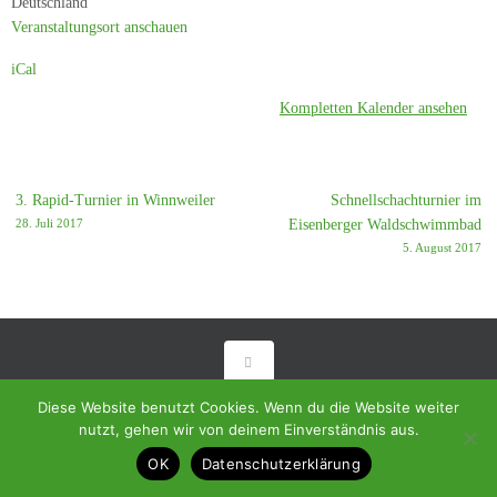
Deutschland
Veranstaltungsort anschauen
iCal
Kompletten Kalender ansehen
3. Rapid-Turnier in Winnweiler
Schnellschachturnier im
28. Juli 2017
Eisenberger Waldschwimmbad
5. August 2017
© 2018 - Homepage des SC Ramstein-Miesenbach
Diese Website benutzt Cookies. Wenn du die Website weiter
nutzt, gehen wir von deinem Einverständnis aus.
Präsentiert von
Tempera
&
WordPress.
OK
Datenschutzerklärung