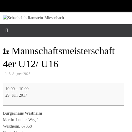
Zum
Inhalt
springen
Mannschaftsmeisterschaft
4er U12/ U16
5. August 2025
Mannschaftsmeisterschaft
10:00
–
10:00
4er
29. Juli 2017
U12/
U16
Bürgerhaus Westheim
Martin-Luther-Weg 1
Westheim
,
67368