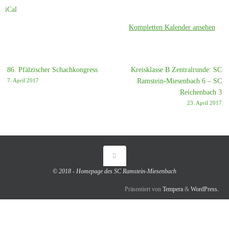
iCal
Kompletten Kalender ansehen
86. Pfälzischer Schachkongress
Kreisklasse B Zentralrunde: SC
7. April 2017
Ramstein-Miesenbach 6 – SC
Reichenbach 3
23. April 2017
© 2018 - Homepage des SC Ramstein-Miesenbach
Präsentiert von
Tempera
&
WordPress.