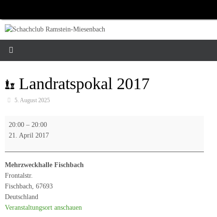
Zum
Inhalt
springen
Landratspokal 2017
5. August 2025
Landratspokal
20:00
–
20:00
2017
21. April 2017
Mehrzweckhalle Fischbach
Frontalstr.
Fischbach
,
67693
Deutschland
Veranstaltungsort anschauen