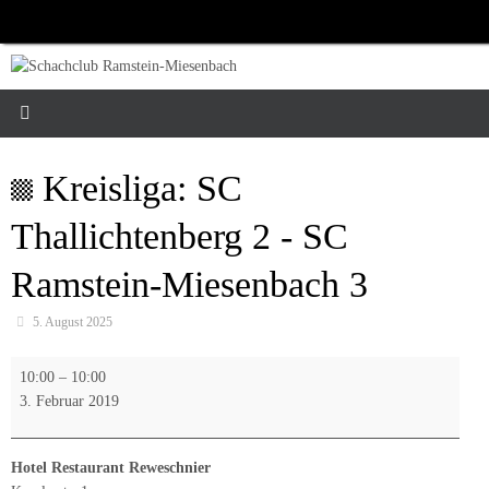
Zum
Inhalt
springen
Kreisliga: SC
Thallichtenberg 2 - SC
Ramstein-Miesenbach 3
5. August 2025
Kreisliga:
10:00
–
10:00
SC
3. Februar 2019
Thallichtenberg
2
-
Hotel Restaurant Reweschnier
SC