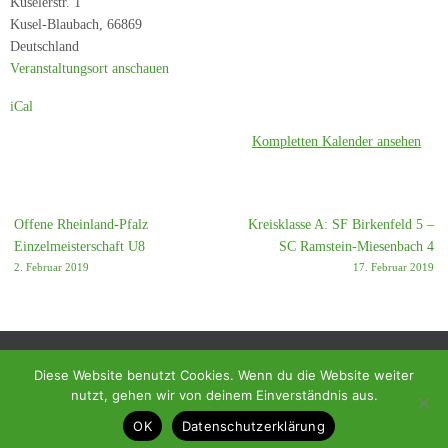
Kuselerstr. 1
Ramstein-
Kusel-Blaubach
,
66869
Miesenbach
Deutschland
3
Veranstaltungsort anschauen
iCal
Kompletten Kalender ansehen
Offene Rheinland-Pfalz
Kreisklasse A: SF Birkenfeld 5 –
Einzelmeisterschaft U8
SC Ramstein-Miesenbach 4
2. Februar 2019
17. Februar 2019
Diese Website benutzt Cookies. Wenn du die Website weiter
nutzt, gehen wir von deinem Einverständnis aus.
© 2018 - Homepage des SC Ramstein-Miesenbach
OK
Datenschutzerklärung
Präsentiert von
Tempera
&
WordPress.