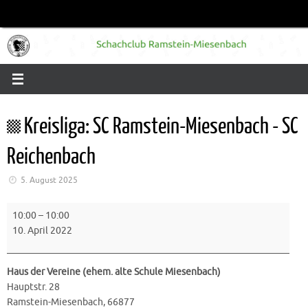
Zum
Inhalt
springen
Kreisliga: SC Ramstein-Miesenbach - SC
Reichenbach
5. August 2025
Kreisliga:
10:00
–
10:00
SC
10. April 2022
Ramstein-
Miesenbach
-
Haus der Vereine (ehem. alte Schule Miesenbach)
SC
Hauptstr. 28
Reichenbach
Ramstein-Miesenbach
,
66877