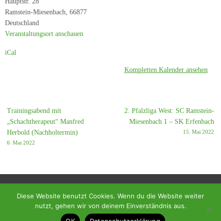
Hauptstr. 28
SF
Ramstein-Miesenbach
,
66877
Birkenfeld
Deutschland
5
Veranstaltungsort anschauen
iCal
Kompletten Kalender ansehen
Trainingsabend mit
2. Pfalzliga West: SC Ramstein-
„Schachtherapeut“ Manfred
Miesenbach 1 – SK Erfenbach
Herbold (Nachholtermin)
15. Mai 2022
6. Mai 2022
Diese Website benutzt Cookies. Wenn du die Website weiter
nutzt, gehen wir von deinem Einverständnis aus.
© 2018 - Homepage des SC Ramstein-Miesenbach
OK
Datenschutzerklärung