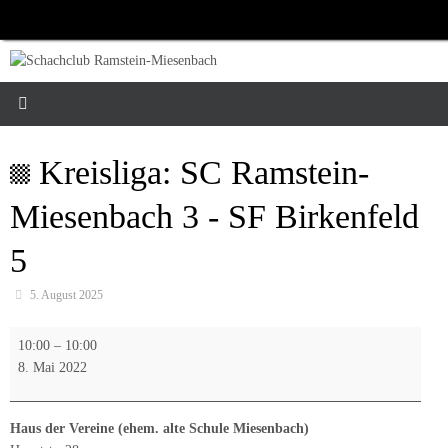
Zum
Inhalt
springen
Kreisliga: SC Ramstein-
Miesenbach 3 - SF Birkenfeld
5
5. August 2025
Kreisliga:
10:00
–
10:00
SC
8. Mai 2022
Ramstein-
Miesenbach
3
Haus der Vereine (ehem. alte Schule Miesenbach)
-