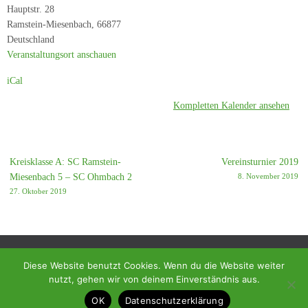
-
Hauptstr. 28
SC
Ramstein-Miesenbach
,
66877
Reichenbach
Deutschland
Veranstaltungsort anschauen
iCal
Kompletten Kalender ansehen
Kreisklasse A: SC Ramstein-
Vereinsturnier 2019
Miesenbach 5 – SC Ohmbach 2
8. November 2019
27. Oktober 2019
Diese Website benutzt Cookies. Wenn du die Website weiter
nutzt, gehen wir von deinem Einverständnis aus.
© 2018 - Homepage des SC Ramstein-Miesenbach
OK
Datenschutzerklärung
Präsentiert von
Tempera
&
WordPress.