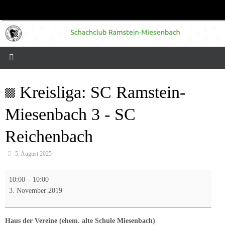
Zum
Inhalt
springen
Kreisliga: SC Ramstein-
Miesenbach 3 - SC
Reichenbach
5. August 2025
Kreisliga:
10:00
–
10:00
SC
3. November 2019
Ramstein-
Miesenbach
3
Haus der Vereine (ehem. alte Schule Miesenbach)