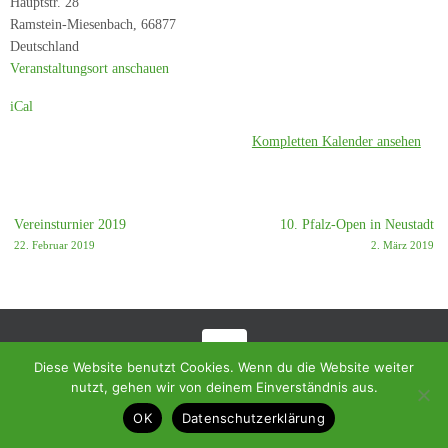
Hauptstr. 28
SC
Ramstein-Miesenbach
,
66877
Reichenbach
Deutschland
Veranstaltungsort anschauen
iCal
Kompletten Kalender ansehen
Vereinsturnier 2019
10. Pfalz-Open in Neustadt
22. Februar 2019
2. März 2019
Diese Website benutzt Cookies. Wenn du die Website weiter
© 2018 - Homepage des SC Ramstein-Miesenbach
nutzt, gehen wir von deinem Einverständnis aus.
Präsentiert von
Tempera
&
WordPress.
OK
Datenschutzerklärung