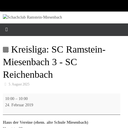
Zum
Inhalt
springen
Kreisliga: SC Ramstein-
Miesenbach 3 - SC
Reichenbach
5. August 2025
Kreisliga:
10:00
–
10:00
SC
24. Februar 2019
Ramstein-
Miesenbach
3
Haus der Vereine (ehem. alte Schule Miesenbach)
-