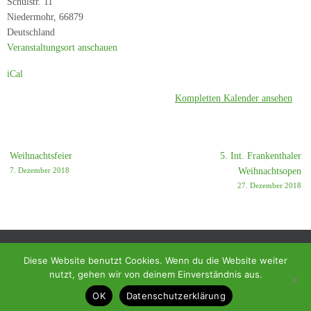
Schulstr. 11
SC
Niedermohr
,
66879
Ramstein-
Deutschland
Miesenbach
Veranstaltungsort anschauen
3
iCal
Kompletten Kalender ansehen
Weihnachtsfeier
5. Int. Frankenthaler
7. Dezember 2018
Weihnachtsopen
27. Dezember 2018
Diese Website benutzt Cookies. Wenn du die Website weiter
nutzt, gehen wir von deinem Einverständnis aus.
© 2018 - Homepage des SC Ramstein-Miesenbach
OK
Datenschutzerklärung
Präsentiert von
Tempera
&
WordPress.