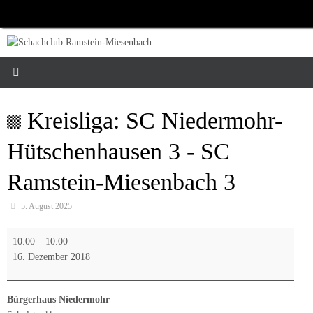
Zum
Inhalt
springen
Kreisliga: SC Niedermohr-
Hütschenhausen 3 - SC
Ramstein-Miesenbach 3
5. August 2025
Kreisliga:
10:00
–
10:00
SC
16. Dezember 2018
Niedermohr-
Hütschenhausen
3
Bürgerhaus Niedermohr
-