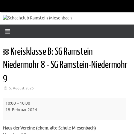
Zum
Inhalt
springen
Kreisklasse B: SG Ramstein-
Niedermohr 8 - SG Ramstein-Niedermohr
9
5. August 2025
Kreisklasse
10:00
–
10:00
B:
18. Februar 2024
SG
Ramstein-
Niedermohr
Haus der Vereine (ehem. alte Schule Miesenbach)
8