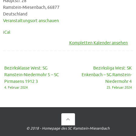
Hauptstr. 28
-
Ramstein-Miesenbach
,
66877
SG
Deutschland
Ramstein-
Veranstaltungsort anschauen
Niedermohr
iCal
9
Kompletten Kalender ansehen
Bezirksklasse West: SG
Bezirksliga West: SK
Ramstein-Niedermohr 5 – SC
Enkenbach – SG Ramstein-
Pirmasens 1912 3
Niedermohr 4
4. Februar 2024
25. Februar 2024
© 2018 - Homepage des SC Ramstein-Miesenbach