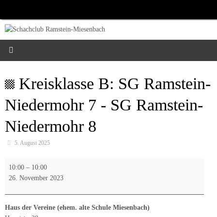
Zum
Inhalt
springen
Kreisklasse B: SG Ramstein-
Niedermohr 7 - SG Ramstein-
Niedermohr 8
5. August 2025
Kreisklasse
10:00
–
10:00
B:
26. November 2023
SG
Ramstein-
Niedermohr
Haus der Vereine (ehem. alte Schule Miesenbach)
7