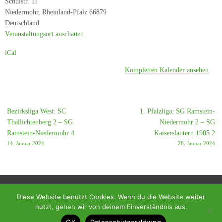
Schulstr. 11
-
Niedermohr
,
Rheinland-Pfalz
66879
SC
Deutschland
Weilerbach
Veranstaltungsort anschauen
6
iCal
Kompletten Kalender ansehen
Bezirksliga West: SC
1. Pfalzliga: SG Ramstein-
Thallichtenberg 2 – SG
Niedermohr 2 – SG
Ramstein-Niedermohr 4
Kaiserslautern 1905 2
14. Januar 2024
28. Januar 2024
Diese Website benutzt Cookies. Wenn du die Website weiter
nutzt, gehen wir von deinem Einverständnis aus.
© 2018 - Homepage des SC Ramstein-Miesenbach
OK
Datenschutzerklärung