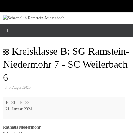
Zum
Inhalt
springen
Kreisklasse B: SG Ramstein-
Niedermohr 7 - SC Weilerbach
6
5. August 2025
Kreisklasse
10:00
–
10:00
B:
21. Januar 2024
SG
Ramstein-
Niedermohr
Rathaus Niedermohr
7