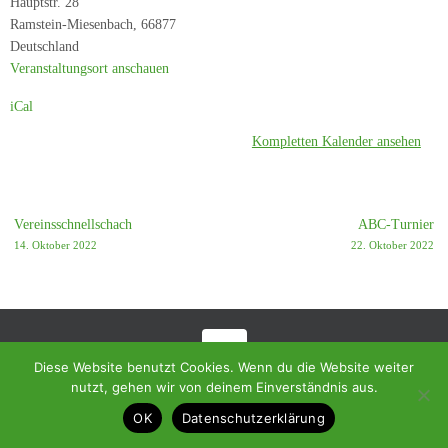
Hauptstr. 28
-
Ramstein-Miesenbach
,
66877
SC
Deutschland
Thallichtenberg
Veranstaltungsort anschauen
3
iCal
Kompletten Kalender ansehen
Vereinsschnellschach
ABC-Turnier
14. Oktober 2022
22. Oktober 2022
Diese Website benutzt Cookies. Wenn du die Website weiter
© 2018 - Homepage des SC Ramstein-Miesenbach
nutzt, gehen wir von deinem Einverständnis aus.
Präsentiert von
Tempera
&
WordPress.
OK
Datenschutzerklärung