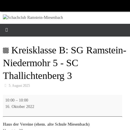
Zum
Inhalt
springen
Kreisklasse B: SG Ramstein-
Niedermohr 5 - SC
Thallichtenberg 3
5. August 2025
Kreisklasse
10:00
–
10:00
B:
16. Oktober 2022
SG
Ramstein-
Niedermohr
Haus der Vereine (ehem. alte Schule Miesenbach)
5