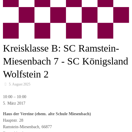
Kreisklasse B: SC Ramstein-
Miesenbach 7 - SC Königsland
Wolfstein 2
5. August 2025
Kreisklasse
10:00
–
10:00
B:
5. März 2017
SC
Haus der Vereine (ehem. alte Schule Miesenbach)
Ramstein-
Hauptstr. 28
Miesenbach
Ramstein-Miesenbach
,
66877
7