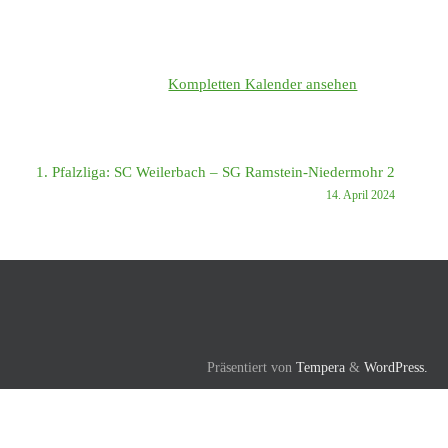
Kompletten Kalender ansehen
1. Pfalzliga: SC Weilerbach – SG Ramstein-Niedermohr 2
14. April 2024
Präsentiert von
Tempera
&
WordPress.