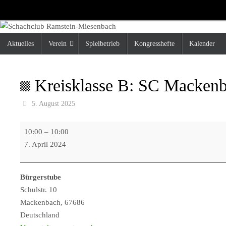
Zum
Inhalt
springen
Zum
Aktuelles
Verein
Spielbetrieb
Kongresshefte
Kalender
Inhalt
springen
Kreisklasse B: SC Mackenb
5. August 2025
Kreisklasse
10:00
–
10:00
B:
7. April 2024
SC
Mackenbach
Bürgerstube
6
Schulstr. 10
-
Mackenbach
,
67686
SG
Deutschland
Ramstein-