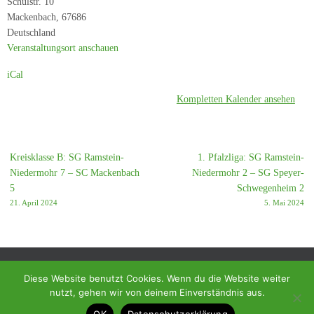
Schulstr. 10
SG
Mackenbach
,
67686
Ramstein-
Deutschland
Niedermohr
Veranstaltungsort anschauen
7
iCal
Kompletten Kalender ansehen
Kreisklasse B: SG Ramstein-
1. Pfalzliga: SG Ramstein-
Niedermohr 7 – SC Mackenbach
Niedermohr 2 – SG Speyer-
5
Schwegenheim 2
21. April 2024
5. Mai 2024
Diese Website benutzt Cookies. Wenn du die Website weiter
nutzt, gehen wir von deinem Einverständnis aus.
© 2018 - Homepage des SC Ramstein-Miesenbach
OK
Datenschutzerklärung