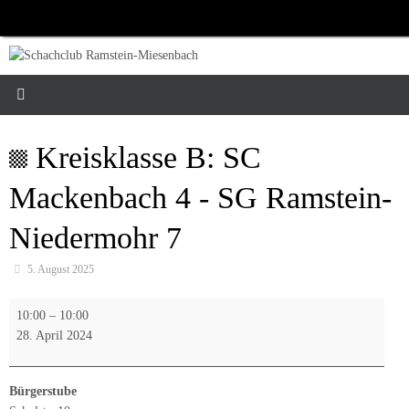
Zum
Inhalt
springen
Kreisklasse B: SC
Mackenbach 4 - SG Ramstein-
Niedermohr 7
5. August 2025
Kreisklasse
10:00
–
10:00
B:
28. April 2024
SC
Mackenbach
4
Bürgerstube
-