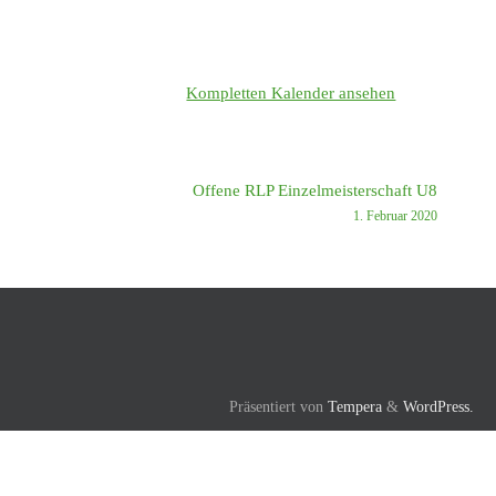
Kompletten Kalender ansehen
Offene RLP Einzelmeisterschaft U8
1. Februar 2020
Präsentiert von
Tempera
&
WordPress.