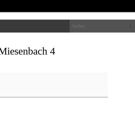
Suc
-Miesenbach 4