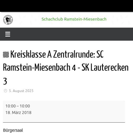
Zum
Inhalt
springen
Kreisklasse A Zentralrunde: SC
Ramstein-Miesenbach 4 - SK Lauterecken
3
5. August 2025
Kreisklasse
10:00
–
10:00
A
18. März 2018
Zentralrunde:
SC
Ramstein-
Bürgersaal