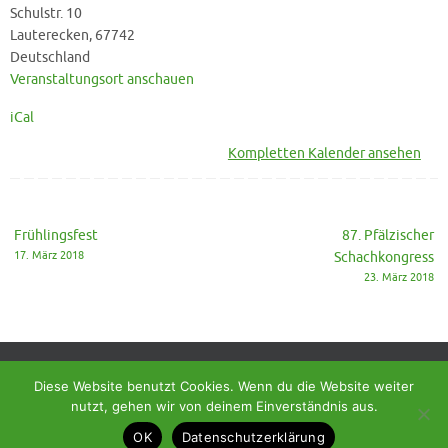
Miesenbach
Schulstr. 10
4
Lauterecken
,
67742
-
Deutschland
SK
Veranstaltungsort anschauen
Lauterecken
iCal
3
Kompletten Kalender ansehen
Frühlingsfest
87. Pfälzischer
17. März 2018
Schachkongress
23. März 2018
Diese Website benutzt Cookies. Wenn du die Website weiter
nutzt, gehen wir von deinem Einverständnis aus.
© 2018 - Homepage des SC Ramstein-Miesenbach
OK
Datenschutzerklärung
Präsentiert von
Tempera
&
WordPress.