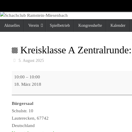
Zum
Inhalt
springen
Zum
Aktuelles
Verein
Spielbetrieb
Kongresshefte
Kalender
Inhalt
springen
Kreisklasse A Zentralrund
5. August 2025
Kreisklasse
10:00
–
10:00
A
18. März 2018
Zentralrunde:
SC
Bürgersaal
Ohmbach
Schulstr. 10
2
Lauterecken
,
67742
-
Deutschland
SC