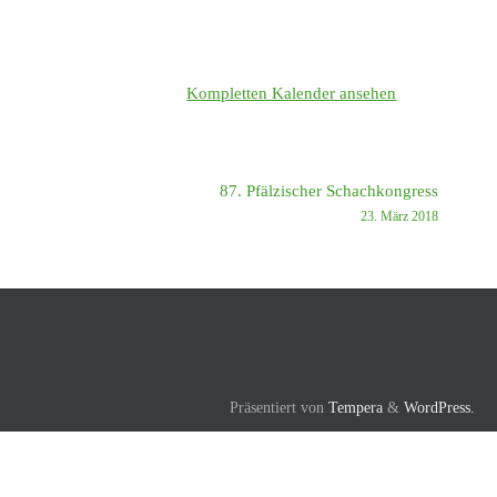
Kompletten Kalender ansehen
87. Pfälzischer Schachkongress
23. März 2018
Präsentiert von
Tempera
&
WordPress.