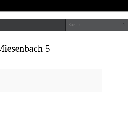
Suc
Miesenbach 5