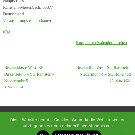
Hauptstr. 28
-
Ramstein-Miesenbach
,
66877
SC
Deutschland
Mackenbach
Veranstaltungsort anschauen
3
iCal
Kompletten Kalender ansehen
Bezirksklasse West: SF
Bezirksliga West: SG Ramstein-
Birkenfeld 6 – SG Ramstein-
Niedermohr 4 – SC Höheinöd
Niedermohr 5
17. März 2024
3. März 2024
Diese Website benutzt Cookies. Wenn du die Website weiter
nutzt, gehen wir von deinem Einverständnis aus.
© 2018 - Homepage des SC Ramstein-Miesenbach
OK
Datenschutzerklärung