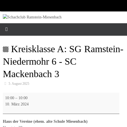
Zum
Inhalt
springen
Kreisklasse A: SG Ramstein-
Niedermohr 6 - SC
Mackenbach 3
5. August 2025
Kreisklasse
10:00
–
10:00
A:
10. März 2024
SG
Ramstein-
Niedermohr
Haus der Vereine (ehem. alte Schule Miesenbach)
6