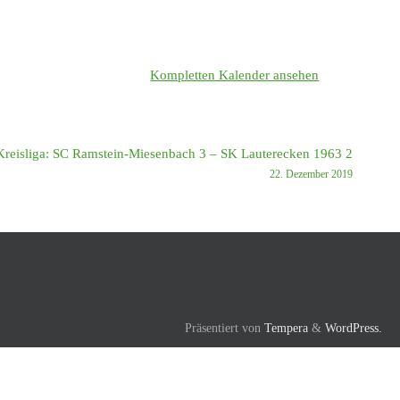
Kompletten Kalender ansehen
Kreisliga: SC Ramstein-Miesenbach 3 – SK Lauterecken 1963 2
22. Dezember 2019
Präsentiert von
Tempera
&
WordPress.