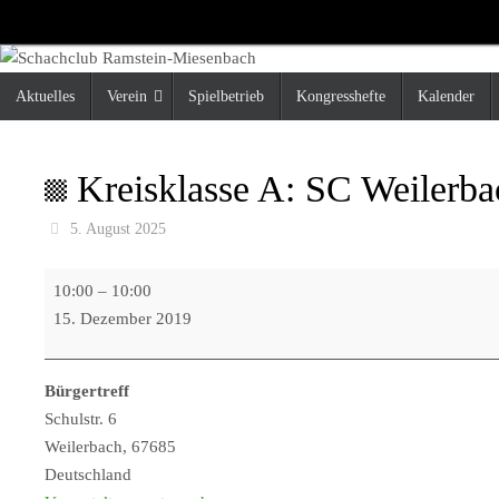
Zum
Inhalt
springen
Zum
Aktuelles
Verein
Spielbetrieb
Kongresshefte
Kalender
Inhalt
springen
Kreisklasse A: SC Weilerba
5. August 2025
Kreisklasse
10:00
–
10:00
A:
15. Dezember 2019
SC
Weilerbach
Bürgertreff
4
Schulstr. 6
-
Weilerbach
,
67685
SC
Deutschland
Ramstein-