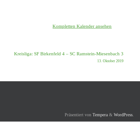
Kompletten Kalender ansehen
Kreisliga: SF Birkenfeld 4 – SC Ramstein-Miesenbach 3
13. Oktober 2019
Präsentiert von
Tempera
&
WordPress.