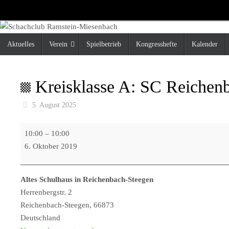
Zum
Inhalt
springen
Zum
Aktuelles
Verein
Spielbetrieb
Kongresshefte
Kalender
Inhalt
springen
Kreisklasse A: SC Reichen
5. August 2025
Kreisklasse
10:00
–
10:00
A:
6. Oktober 2019
SC
Reichenbach
Altes Schulhaus in Reichenbach-Steegen
2
Herrenbergstr. 2
-
Reichenbach-Steegen
,
66873
SC
Deutschland
Ramstein-