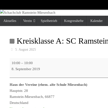
Zum
Inhalt
springen
Zum
Aktuelles
Verein
Spielbetrieb
Kongresshefte
Kalender
Inhalt
springen
Kreisklasse A: SC Ramstein
5. August 2025
Kreisklasse
10:00
–
10:00
A:
8. September 2019
SC
Ramstein-
Haus der Vereine (ehem. alte Schule Miesenbach)
Miesenbach
Hauptstr. 28
5
Ramstein-Miesenbach
,
66877
-
Deutschland
SF