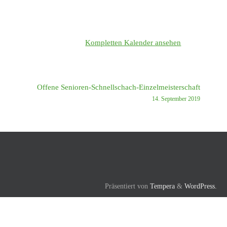
Kompletten Kalender ansehen
Offene Senioren-Schnellschach-Einzelmeisterschaft
14. September 2019
Präsentiert von
Tempera
&
WordPress.