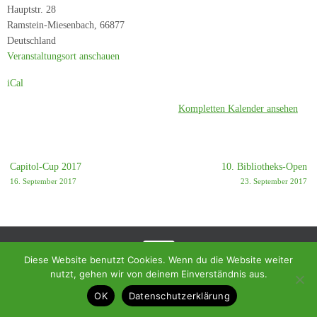
4
Hauptstr. 28
-
Ramstein-Miesenbach
,
66877
SF
Deutschland
Birkenfeld
Veranstaltungsort anschauen
6
iCal
Kompletten Kalender ansehen
Capitol-Cup 2017
10. Bibliotheks-Open
16. September 2017
23. September 2017
Diese Website benutzt Cookies. Wenn du die Website weiter
nutzt, gehen wir von deinem Einverständnis aus.
© 2018 - Homepage des SC Ramstein-Miesenbach
OK
Datenschutzerklärung
Präsentiert von
Tempera
&
WordPress.