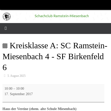
Zum
Inhalt
springen
Kreisklasse A: SC Ramstein-
Miesenbach 4 - SF Birkenfeld
6
5. August 2025
Kreisklasse
10:00
–
10:00
A:
17. September 2017
SC
Ramstein-
Miesenbach
Haus der Vereine (ehem. alte Schule Miesenbach)