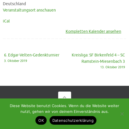
SC
Deutschland
Weilerbach
Veranstaltungsort anschauen
4
iCal
Kompletten Kalender ansehen
6. Edgar-Velten-Gedenkturnier
Kreisliga: SF Birkenfeld 4 – SC
3. Oktober 2019
Ramstein-Miesenbach 3
13. Oktober 2019
Diese Website benutzt Cookies. Wenn du die Website weiter
© 2018 - Homepage des SC Ramstein-Miesenbach
nutzt, gehen wir von deinem Einverständnis aus.
Präsentiert von
Tempera
&
WordPress.
OK
Datenschutzerklärung