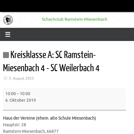
Zum
Inhalt
springen
Kreisklasse A: SC Ramstein-
Miesenbach 4 - SC Weilerbach 4
5. August 2025
Kreisklasse
10:00
–
10:00
A:
6. Oktober 2019
SC
Ramstein-
Miesenbach
Haus der Vereine (ehem. alte Schule Miesenbach)
4
Hauptstr. 28
-
Ramstein-Miesenbach
,
66877