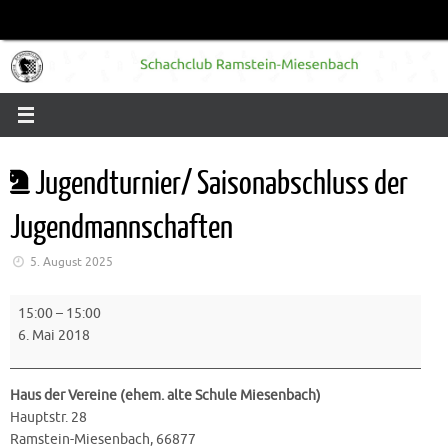
Zum
Inhalt
springen
Jugendturnier/ Saisonabschluss der
Jugendmannschaften
5. August 2025
Jugendturnier/
15:00
–
15:00
Saisonabschluss
6. Mai 2018
der
Jugendmannschaften
Haus der Vereine (ehem. alte Schule Miesenbach)
Hauptstr. 28
Ramstein-Miesenbach
,
66877