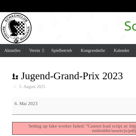
Zum
Inhalt
springen
Zum
Aktuelles
Verein
Spielbetrieb
Kongresshefte
Kalender
Inhalt
springen
Jugend-Grand-Prix 2023
5. August 2025
Jugend-
6. Mai 2023
Grand-
Prix
2023
Setting up fake worker failed: "Cannot load script at: h
embedder/assets/js/pdfj