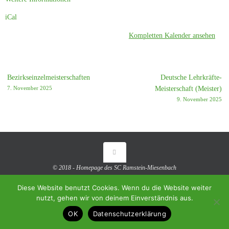
iCal
Kompletten Kalender ansehen
Bezirkseinzelmeisterschaften
Deutsche Lehrkräfte-
7. November 2025
Meisterschaft (Meister)
9. November 2025
© 2018 - Homepage des SC Ramstein-Miesenbach
Präsentiert von
Tempera
&
WordPress.
Diese Website benutzt Cookies. Wenn du die Website weiter
nutzt, gehen wir von deinem Einverständnis aus.
OK
Datenschutzerklärung