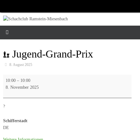
Zum
Inhalt
springen
Jugend-Grand-Prix
8. August 2025
Jugend-
10:00
–
10:00
Grand-
8. November 2025
Prix
?
Schifferstadt
DE
Weitere Informationen