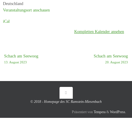
Deutschland
Veranstaltungsort anschauen
iCal
Kompletten Kalender ansehen
Schach am Seewoog
Schach am Seewoog
13. August 2023
20. August 2023
© 2018 - Homepage des SC Ramstein-Miesenbach
Präsentiert von
Tempera
&
WordPress.