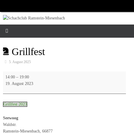
Zum
Inhalt
springen
Grillfest
5. August 2025
Grillfest
14:00
–
19:00
19. August 2023
Grillfest 2023
Seewoog
Waldstr.
Ramstein-Miesenbach
,
66877