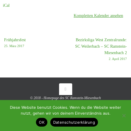
iCal
Kompletten Kalender ansehen
Frühjahrsfest
Bezirksliga West Zentralrunde:
25. März 2017
SC Weilerbach – SC Ramstein-
Miesenbach 2
2. April 2017
© 2018 - Homepage des SC Ramstein-Miesenbach
Diese Website benutzt Cookies. Wenn du die Website weiter
Präsentiert von
Tempera
&
WordPress.
nutzt, gehen wir von deinem Einverständnis aus.
OK
Datenschutzerklärung