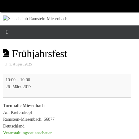
Zum
Inhalt
springen
Frühjahrsfest
5. August 2025
Frühjahrsfest
10:00
–
10:00
26. März 2017
Turnhalle Miesenbach
Am Kiefernkopf
Ramstein-Miesenbach
,
66877
Deutschland
Veranstaltungsort anschauen