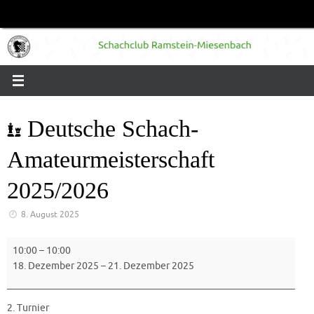
Zum
Inhalt
springen
Deutsche Schach-
Amateurmeisterschaft
2025/2026
8. August 2025
Deutsche
10:00
–
10:00
Schach-
18. Dezember 2025
–
21. Dezember 2025
Amateurmeisterschaft
2025/2026
2. Turnier