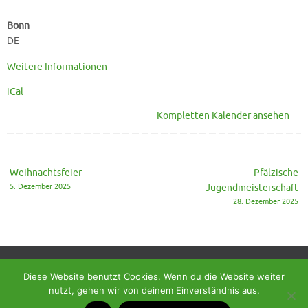
Bonn
DE
Weitere Informationen
iCal
Kompletten Kalender ansehen
Weihnachtsfeier
Pfälzische
5. Dezember 2025
Jugendmeisterschaft
28. Dezember 2025
Diese Website benutzt Cookies. Wenn du die Website weiter
nutzt, gehen wir von deinem Einverständnis aus.
© 2018 - Homepage des SC Ramstein-Miesenbach