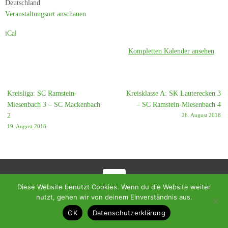
Deutschland
Veranstaltungsort anschauen
iCal
Kompletten Kalender ansehen
Kreisliga: SC Ramstein-
Kreisklasse A: SK Lauterecken 3
Miesenbach 3 – SC Mackenbach
– SC Ramstein-Miesenbach 4
2
26. August 2018
19. August 2018
Diese Website benutzt Cookies. Wenn du die Website weiter
© 2018 - Homepage des SC Ramstein-Miesenbach
nutzt, gehen wir von deinem Einverständnis aus.
OK
Datenschutzerklärung
Präsentiert von
Tempera
&
WordPress.