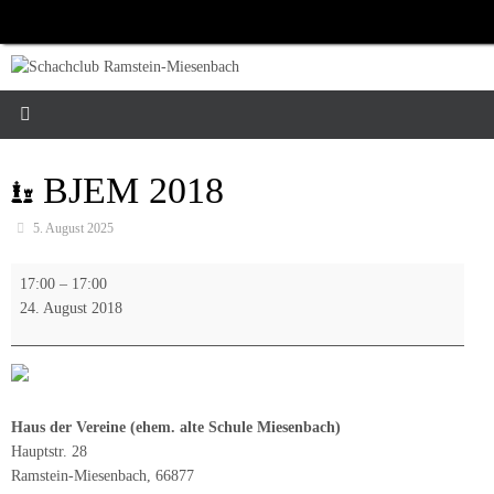
Zum
Inhalt
springen
BJEM 2018
5. August 2025
BJEM
17:00
–
17:00
2018
24. August 2018
Haus der Vereine (ehem. alte Schule Miesenbach)
Hauptstr. 28
Ramstein-Miesenbach
,
66877