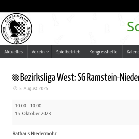
Zum
Inhalt
springen
Zum
Aktuelles
Verein
Spielbetrieb
Kongresshefte
Kalen
Inhalt
springen
Bezirksliga West: SG Ramstein-Niede
5. August 2025
Bezirksliga
10:00
–
10:00
West:
15. Oktober 2023
SG
Ramstein-
Rathaus Niedermohr
Niedermohr