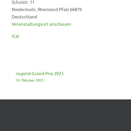
Schulstr. 11
4
Niedermohr
,
Rheinland-Pfalz
66879
-
Deutschland
SG
Veranstaltungsort anschauen
Kaiserslautern
1905
iCal
3
Jugend-Grand-Prix 2023
14. Oktober 2023