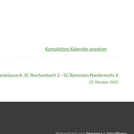
Kompletten Kalender ansehen
eisklasse A: SC Reichenbach 2 – SG Ramstein-Niedermohr 6
22. Oktober 2023
Präsentiert von
Tempera
&
WordPress.