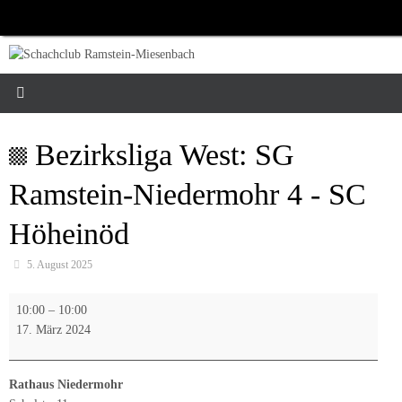
Zum
Inhalt
springen
Bezirksliga West: SG
Ramstein-Niedermohr 4 - SC
Höheinöd
5. August 2025
Bezirksliga
10:00
–
10:00
West:
17. März 2024
SG
Ramstein-
Niedermohr
Rathaus Niedermohr
4