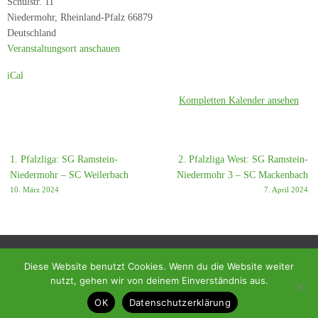
Schulstr. 11
-
Niedermohr
,
Rheinland-Pfalz
66879
SC
Deutschland
Höheinöd
Veranstaltungsort anschauen
iCal
Kompletten Kalender ansehen
1. Pfalzliga: SG Ramstein-
2. Pfalzliga West: SG Ramstein-
Niedermohr – SC Weilerbach
Niedermohr 3 – SC Mackenbach
10. März 2024
7. April 2024
Diese Website benutzt Cookies. Wenn du die Website weiter
nutzt, gehen wir von deinem Einverständnis aus.
© 2018 - Homepage des SC Ramstein-Miesenbach
OK
Datenschutzerklärung
Präsentiert von
Tempera
&
WordPress.