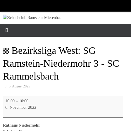
Zum
Inhalt
springen
Bezirksliga West: SG
Ramstein-Niedermohr 3 - SC
Rammelsbach
5. August 2025
Bezirksliga
10:00
–
10:00
West:
6. November 2022
SG
Ramstein-
Niedermohr
Rathaus Niedermohr
3