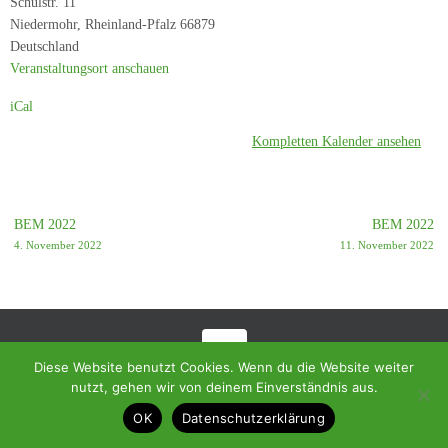
Schulstr. 11
-
Niedermohr
,
Rheinland-Pfalz
66879
SC
Deutschland
Rammelsbach
Veranstaltungsort anschauen
iCal
Kompletten Kalender ansehen
BEM 2022
BEM 2022
4. November 2022
11. November 2022
Diese Website benutzt Cookies. Wenn du die Website weiter
© 2018 - Homepage des SC Ramstein-Miesenbach
nutzt, gehen wir von deinem Einverständnis aus.
Präsentiert von
Tempera
&
WordPress.
OK
Datenschutzerklärung