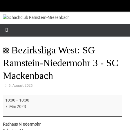
Zum
Inhalt
springen
Bezirksliga West: SG
Ramstein-Niedermohr 3 - SC
Mackenbach
5. August 2025
Bezirksliga
10:00
–
10:00
West:
7. Mai 2023
SG
Ramstein-
Niedermohr
Rathaus Niedermohr
3