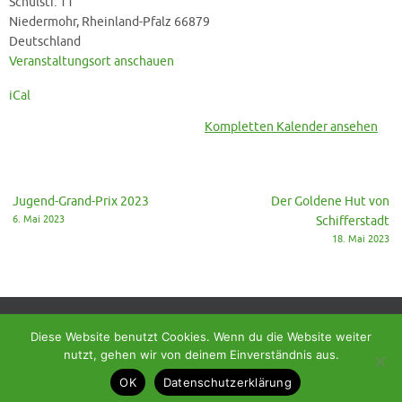
Schulstr. 11
-
Niedermohr
,
Rheinland-Pfalz
66879
SC
Deutschland
Mackenbach
Veranstaltungsort anschauen
iCal
Kompletten Kalender ansehen
Jugend-Grand-Prix 2023
Der Goldene Hut von
6. Mai 2023
Schifferstadt
18. Mai 2023
Diese Website benutzt Cookies. Wenn du die Website weiter
nutzt, gehen wir von deinem Einverständnis aus.
© 2018 - Homepage des SC Ramstein-Miesenbach
OK
Datenschutzerklärung
Präsentiert von
Tempera
&
WordPress.