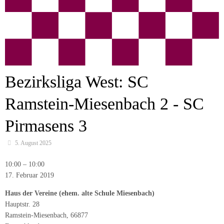
Bezirksliga West: SC
Ramstein-Miesenbach 2 - SC
Pirmasens 3
5. August 2025
Bezirksliga
10:00
–
10:00
West:
17. Februar 2019
SC
Haus der Vereine (ehem. alte Schule Miesenbach)
Ramstein-
Hauptstr. 28
Miesenbach
Ramstein-Miesenbach
,
66877
2