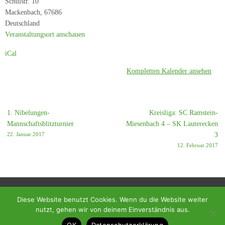
Schulstr. 10
Miesenbach
Mackenbach
,
67686
3
Deutschland
Veranstaltungsort anschauen
iCal
Kompletten Kalender ansehen
1. Nibelungen-
Kreisliga: SC Ramstein-
Mannschaftsblitzturnier
Miesenbach 4 – SK Lauterecken
22. Januar 2017
3
12. Februar 2017
Diese Website benutzt Cookies. Wenn du die Website weiter
nutzt, gehen wir von deinem Einverständnis aus.
© 2018 - Homepage des SC Ramstein-Miesenbach
OK
Datenschutzerklärung