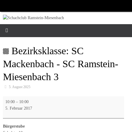
Zum
Inhalt
springen
Bezirksklasse: SC
Mackenbach - SC Ramstein-
Miesenbach 3
5. August 2025
Bezirksklasse:
10:00
–
10:00
SC
5. Februar 2017
Mackenbach
-
SC
Bürgerstube
Ramstein-