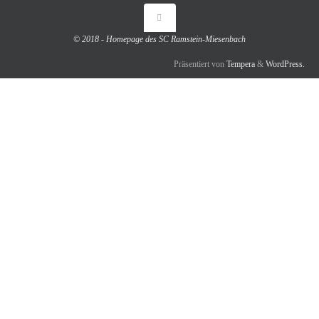
© 2018 - Homepage des SC Ramstein-Miesenbach
Präsentiert von
Tempera
&
WordPress.