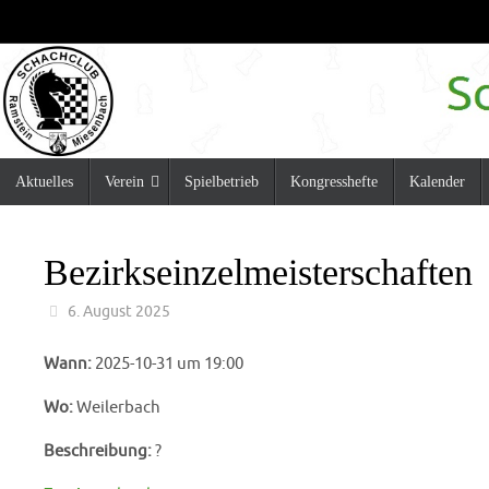
Zum
Inhalt
springen
Zum
Aktuelles
Verein
Spielbetrieb
Kongresshefte
Kalender
Inhalt
springen
Bezirkseinzelmeisterschaften
6. August 2025
Wann:
2025-10-31 um 19:00
Wo:
Weilerbach
Beschreibung:
?